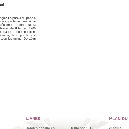
aud
nçois La parole du pape a
ace importante dans la vie
rétiennes, même si la
lise et de l’État, en 1905
 cause cette position.
pouvoir, leur parole est
 tous les sujets. De Léon
L
P
IVRES
LAN DU 
Bandes dessinées
Jeunesse 9-12
Auteurs