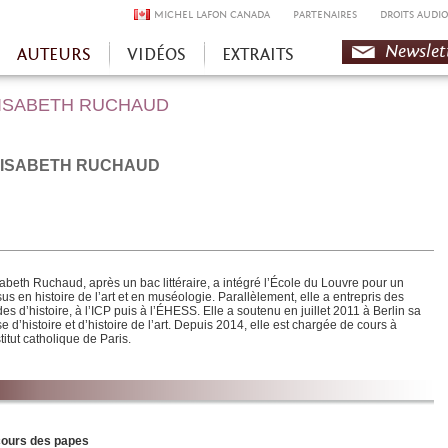
MICHEL LAFON CANADA
PARTENAIRES
DROITS AUDIO
Newslet
AUTEURS
VIDÉOS
EXTRAITS
ISABETH RUCHAUD
LISABETH RUCHAUD
sabeth Ruchaud, après un bac littéraire, a intégré l’École du Louvre pour un
us en histoire de l’art et en muséologie. Parallèlement, elle a entrepris des
es d’histoire, à l’ICP puis à l’ÉHESS. Elle a soutenu en juillet 2011 à Berlin sa
e d’histoire et d’histoire de l’art. Depuis 2014, elle est chargée de cours à
stitut catholique de Paris.
cours des papes