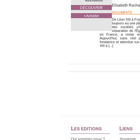
Elisabeth Ruch
DÉCOUVRIR
DOCUMENTS
• Acheter
De Léon XIII à Fra
toujours eu une pl
des sociétés ch
séparation de l’Ég
en France, a remis en
Aujourd’hui, sans réel 
fondatrice et attendue sur
XIII à [...]
L
L
ES EDITIONS
IENS
Qui sommes-nous ?
Jeunesse