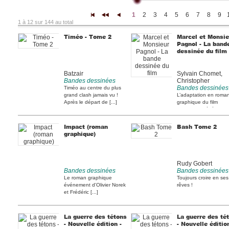
1
2
3
4
5
6
7
8
9
|<
<<
<
1 à 12 sur 144 au total
Timéo - Tome 2
Marcel et Monsie
Pagnol - La band
dessinée du film
Batzair
Sylvain Chomet,
Bandes dessinées
Christopher
Bandes dessinées
Timéo au centre du plus
grand clash jamais vu !
L’adaptation en roma
Après le départ de [...]
graphique du film
d’animation événeme
cette [...]
Impact (roman
Bash Tome 2
graphique)
Rudy Gobert
Bandes dessinées
Bandes dessinées
Le roman graphique
Toujours croire en ses
événement d'Olivier Norek
rêves !
et Frédéric [...]
La guerre des tétons
La guerre des té
- Nouvelle édition -
- Nouvelle édition