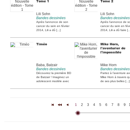
Tome 1
Tome 2
Lili Sohn
Lili Sohn
Bandes dessinées
Bandes dessinées
Après l’annonce de son
Après l’annonce de s
cancer du sein en février
cancer du sein en févr
2014, Lili a dû [...]
2014, Lili a dû faire [..
Timéo
Mike Horn,
l'aventurier de
l'impossible
Baba, Batzair
Mike Horn
Bandes dessinées
Bandes dessinées
Découvrez la première BD
Partez à l’aventure a
de Batzair ! Imaginez un
Mike Horn à travers q
adolescent modèle avec
de ses plus belles [...]
[...]
1
2
3
4
5
6
7
8
9
|<
<<
<