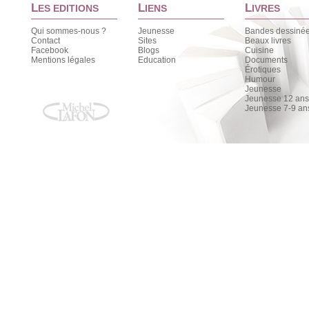
L
L
L
ES EDITIONS
IENS
IVRES
Qui sommes-nous ?
Jeunesse
Bandes dessiné
Contact
Sites
Beaux livres
Facebook
Blogs
Cuisine
Mentions légales
Education
Documents
Érotiques
Humour
Jeunesse
Jeunesse 12 ans 
Jeunesse 7-9 an