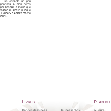
s : un cartable un peu
appartenu à mon héros
i par hasard, à moins que
fication du destin puisque
t-Exupéry a éclairé ma vie
our [...]
L
P
IVRES
LAN DU 
Bandes dessinées
Jeunesse 9-12
Auteurs