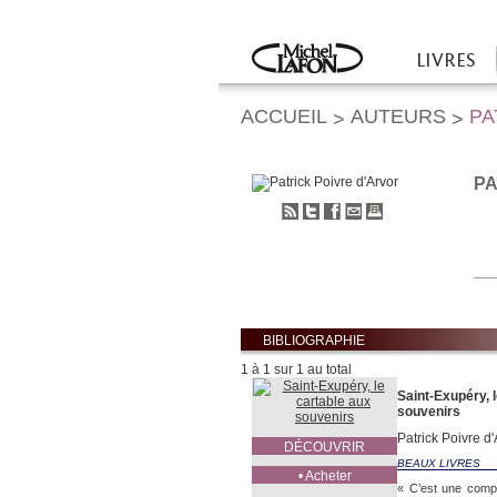
Twitter
Facebook
LIVRES
Accueil
ACCUEIL
AUTEURS
PA
>
>
PA
S'abonner
Partager
Partager
Envoyer
Imprimer
au
sur
sur
à
flux
Twitter
Facebook
un
RSS
ami
BIBLIOGRAPHIE
1 à 1 sur 1 au total
Saint-Exupéry, 
souvenirs
Patrick Poivre d'
DÉCOUVRIR
BEAUX LIVRES
• Acheter
« C’est une compa