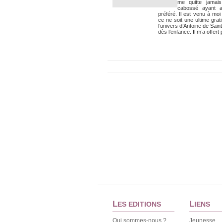
me quitte jamai
cabossé ayant 
préféré. Il est venu à mo
ce ne soit une ultime grati
l’univers d’Antoine de Sain
dès l’enfance. Il m’a offert p
L
L
ES EDITIONS
IENS
Qui sommes-nous ?
Jeunesse