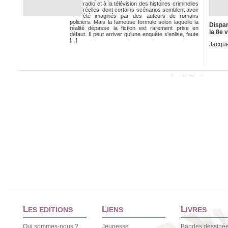
radio et à la télévision des histoires criminelles
réelles, dont certains scénarios semblent avoir
été imaginés par des auteurs de romans
policiers. Mais la fameuse formule selon laquelle la
Dispar
réalité dépasse la fiction est rarement prise en
la 8e 
défaut. Il peut arriver qu'une enquête s'enlise, faute
[...]
Jacque
1
2
<
>
L
L
L
ES EDITIONS
IENS
IVRES
Qui sommes-nous ?
Jeunesse
Bandes dessiné