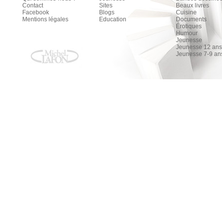
Contact
Sites
Beaux livres
Facebook
Blogs
Cuisine
Mentions légales
Education
Documents
Érotiques
Humour
Jeunesse
Jeunesse 12 ans 
Jeunesse 7-9 an