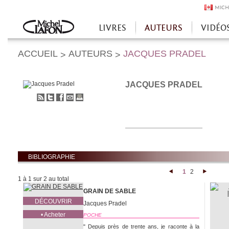
MICH
LIVRES
AUTEURS
VIDÉO
Accueil
ACCUEIL
AUTEURS
JACQUES PRADEL
>
>
JACQUES PRADEL
S'abonner
Partager
Partager
Envoyer
Imprimer
au
sur
sur
à
flux
Twitter
Facebook
un
RSS
ami
BIBLIOGRAPHIE
1
2
<
>
1 à 1 sur 2 au total
GRAIN DE SABLE
DÉCOUVRIR
Jacques Pradel
• Acheter
POCHE
" Depuis près de trente ans, je raconte à la