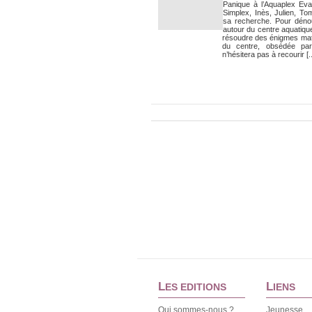
Panique à l’Aquaplex Eva
Simplex, Inès, Julien, T
sa recherche. Pour déno
autour du centre aquatique
résoudre des énigmes mat
du centre, obsédée par 
n’hésitera pas à recourir [..
L
L
ES EDITIONS
IENS
Qui sommes-nous ?
Jeunesse