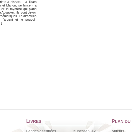
riste a disparu. La Team
om et Manon, se lancent à
uer le mystère qui plane
 Aquaplex, ils vont devoir
hématiques. La directrice
l’argent et le pouvoir,
.]
L
P
IVRES
LAN DU 
Bandes dessinées
Jeunesse 9-12
Auteurs