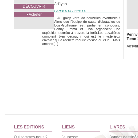
Ad’lynh
DÉCOUVRIR
BANDES DESSINÉES
• Acheter
Au galop vers de nouvelles aventures !
Alors que l'équipe de sauts d'obstacles de
Bois-Guillaume est partie en concours,
Penny, Emma et Elisa organisent une
expédition secrète à travers la forêt.Les cavalières
Penny 
comptent bien découvrir qui est le mystérieux
Tome 
cavalier qui a racheté l'écurie voisine du club... Mais
encore [...]
Ad’lyn
1
2
<
>
L
L
L
ES EDITIONS
IENS
IVRES
Qui sommes-nous ?
Jeunesse
Bandes dessiné