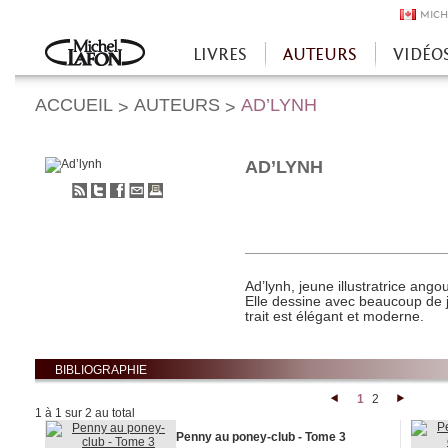
MICH
LIVRES
AUTEURS
VIDÉO
Accueil
ACCUEIL
AUTEURS
AD’LYNH
>
>
AD’LYNH
S'abonner
Partager
Partager
Envoyer
Imprimer
au
sur
sur
à
flux
Twitter
Facebook
un
RSS
ami
Ad’lynh
, jeune illustratrice ang
Elle dessine avec beaucoup de 
trait est élégant et moderne.
BIBLIOGRAPHIE
1
2
<
>
1 à 1 sur 2 au total
Penny au poney-club - Tome 3