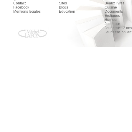
Contact
Sites
Beaux livres
Facebook
Blogs
Cuisine
Mentions légales
Education
Documents
Érotiques
Humour
Jeunesse
Jeunesse 12 ans 
Jeunesse 7-9 an