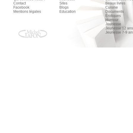
Contact
Sites
Beaux livres
Facebook
Blogs
Cuisine
Mentions légales
Education
Documents
Érotiques
Humour
Jeunesse
Jeunesse 12 ans 
Jeunesse 7-9 an