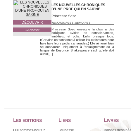
LES NOUVELLES CHRONIQUES
D'UNE PROF QUI EN SAIGNE
Princesse Soso
DÉCOUVRIR
TÉMOIGNAGES MÉMOIRES
Princesse Soso enseigne l’anglais à des
• Acheter
collégiens avides de connaissances,
ambitieux et polis. Enfin presque tous.
(Certains ont tendance à utiliser les extincteurs pour
faire taire leurs petits camarades.) Elle aimerait bien
se consacrer uniquement à l’enseignement de la
langue de Beyoncé Shakespeare sauf qu’elle doit
aussi [...]
L
L
L
ES EDITIONS
IENS
IVRES
Qui sommes-nous ?
Jeunesse
Bandes dessiné