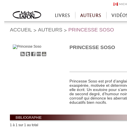
MICH
LIVRES
AUTEURS
VIDÉO
Accueil
ACCUEIL
AUTEURS
PRINCESSE SOSO
>
>
PRINCESSE SOSO
S'abonner
Partager
Partager
Envoyer
Imprimer
au
sur
sur
à
flux
Twitter
Facebook
un
RSS
ami
Princesse Soso est prof d’anglais
exaspérée, motivée et déterminé
elle écrit. Un exutoire pour s’
de second degré, d’humour noir
corrosif qui dénonce les aberrat
éducatifs bien nocifs.
BIBLIOGRAPHIE
1 à 1 sur 1 au total