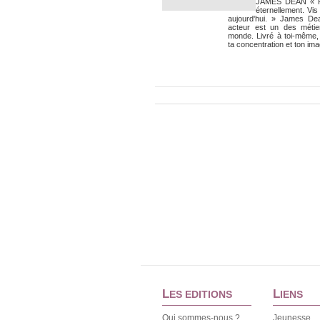
JAMES DEAN « Rê
éternellement. Vis
aujourd'hui. » James 
acteur est un des métier
monde. Livré à toi-même
ta concentration et ton imagi
L
L
ES EDITIONS
IENS
Qui sommes-nous ?
Jeunesse