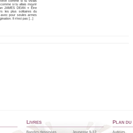
ve comme si tu vivais
 comme si tu allais mourir
Dean JAMES DEAN « Être
s les plus solitaires du
, avec pour seules armes
nation. Il n'est pas [...]
L
P
IVRES
LAN DU 
Bandes dessinées
Jeunesse 9-12
Auteurs