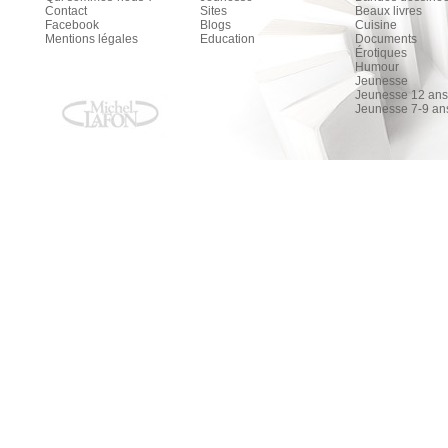
Contact
Sites
Beaux livres
Facebook
Blogs
Cuisine
Mentions légales
Education
Documents
Érotiques
Humour
Jeunesse
Jeunesse 12 ans 
Jeunesse 7-9 an