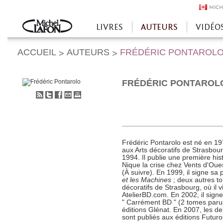
MICH
LIVRES
AUTEURS
VIDÉO
Accueil
ACCUEIL
AUTEURS
FRÉDÉRIC PONTAROL
>
>
FRÉDÉRIC PONTAROL
S'abonner
Partager
Partager
Envoyer
Imprimer
au
sur
sur
à
flux
Twitter
Facebook
un
RSS
ami
Frédéric Pontarolo est né en 1970
aux Arts décoratifs de Strasbou
1994. Il publie une première hist
Nique la crise chez Vents d'Oue
(À suivre). En 1999, il signe s
et les Machines
; deux autres to
décoratifs de Strasbourg, où il vi
AtelierBD.com. En 2002, il sign
" Carrément BD " (2 tomes paru
éditions Glénat. En 2007, les 
sont publiés aux éditions Futuro