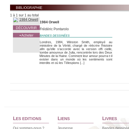
BIBLIOGRAPHIE
1 à 1 sur 1 au total
1984 Orwell
DÉCOUVRIR
Frédéric Pontarolo
• Acheter
BANDES DESSINÉES
Londres, 1984, Winston Smith, employé au
ministère de la Vérité, chargé de réécrire l'histoire
afin qu'elle s'accorde avec la version offi cielle,
tombe amoureux de Julia, rencontrée lors des Deux
Minutes de la Haine. Comment leur amour pourra-t-il
exister dans un monde où les sentiments sont
interdits et où les Télespions [...]
L
L
L
ES EDITIONS
IENS
IVRES
Qui sommes-nous ?
Jeunesse
Bandes dessiné