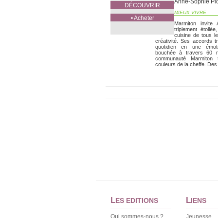
Anne-Sophie Pi
DÉCOUVRIR
MIEUX VIVRE
• Acheter
Marmiton invite 
triplement étoil
cuisine de tous les
créativité. Ses accords 
quotidien en une émo
bouchée à travers 60 n
communauté Marmiton 
couleurs de la cheffe. Des 
L
L
ES EDITIONS
IENS
Qui sommes-nous ?
Jeunesse