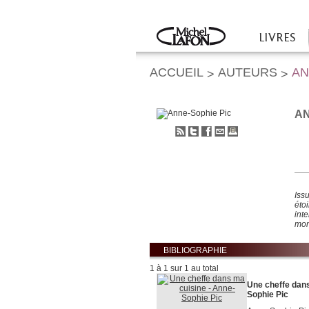
Twitter
Facebook
LIVRES
Accueil
ACCUEIL
AUTEURS
AN
>
>
AN
S'abonner
Partager
Partager
Envoyer
Imprimer
au
sur
sur
à
flux
Twitter
Facebook
un
RSS
ami
Iss
éto
int
mon
BIBLIOGRAPHIE
1 à 1 sur 1 au total
Une cheffe dans
Sophie Pic