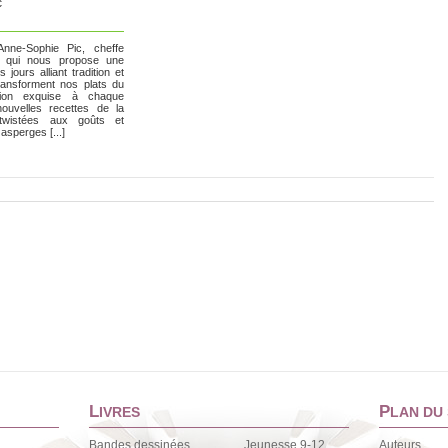
c
Anne-Sophie Pic, cheffe
ée, qui nous propose une
 jours alliant tradition et
transforment nos plats du
tion exquise à chaque
ouvelles recettes de la
twistées aux goûts et
asperges [...]
L
P
IVRES
LAN DU 
Bandes dessinées
Jeunesse 9-12
Auteurs