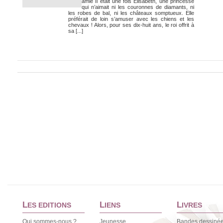
amie Il était une fois Élisabeth, une princesse
qui n’aimait ni les couronnes de diamants, ni
les robes de bal, ni les châteaux somptueux. Elle
préférait de loin s’amuser avec les chiens et les
chevaux ! Alors, pour ses dix-huit ans, le roi offrit à
sa [...]
L
L
L
ES EDITIONS
IENS
IVRES
Qui sommes-nous ?
Jeunesse
Bandes dessiné