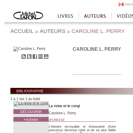
MICH
LIVRES
AUTEURS
VIDÉO
Accueil
ACCUEIL
AUTEURS
CAROLINE L. PERRY
>
>
CAROLINE L. PERRY
S'abonner
Partager
Partager
Envoyer
Imprimer
au
sur
sur
à
flux
Twitter
Facebook
un
RSS
ami
BIBLIOGRAPHIE
1 à 1 sur 1 au total
La reine et le corgi
DÉCOUVRIR
Caroline L. Perry
• Acheter
JEUNESSE
L'histoire incroyable et émouvante d'une
princesse devenue reine et de sa plus fidèle