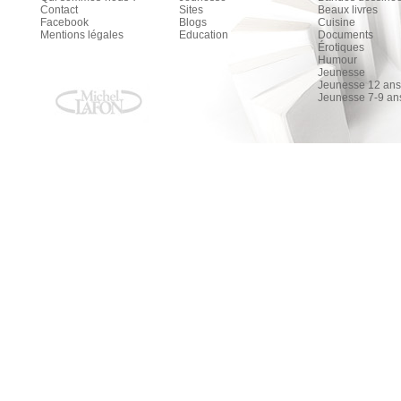
Contact
Sites
Beaux livres
Facebook
Blogs
Cuisine
Mentions légales
Education
Documents
Érotiques
Humour
Jeunesse
Jeunesse 12 ans 
Jeunesse 7-9 an