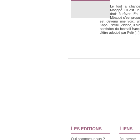
Le foot a chang
Mbappé ! Il est un
droit à rêver. En
Mbappé s’est propuls
est devenu une voix, u
Kopa, Platini, Zidane, il 
panthéon du football franç
d’être adoubé par Pelé [...]
L
L
ES EDITIONS
IENS
Qui sommes-nous ?
Jeunesse