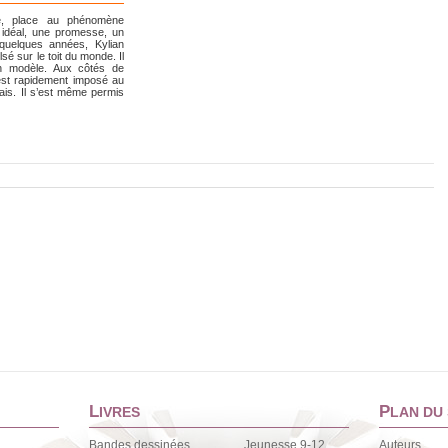
é, place au phénomène
 idéal, une promesse, un
 quelques années, Kylian
é sur le toit du monde. Il
n modèle. Aux côtés de
s’est rapidement imposé au
ais. Il s’est même permis
L
P
IVRES
LAN DU 
Bandes dessinées
Jeunesse 9-12
Auteurs