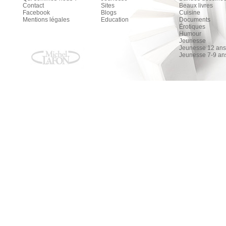
Contact
Sites
Beaux livres
Facebook
Blogs
Cuisine
Mentions légales
Education
Documents
Érotiques
Humour
Jeunesse
Jeunesse 12 ans 
Jeunesse 7-9 an