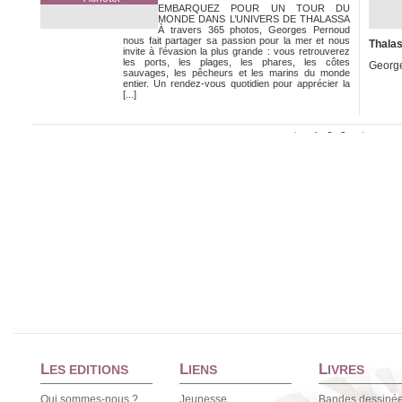
EMBARQUEZ POUR UN TOUR DU
MONDE DANS L’UNIVERS DE THALASSA
À travers 365 photos, Georges Pernoud
nous fait partager sa passion pour la mer et nous
Thalass
invite à l’évasion la plus grande : vous retrouverez
les ports, les plages, les phares, les côtes
Georg
sauvages, les pêcheurs et les marins du monde
entier. Un rendez-vous quotidien pour apprécier la
[...]
1
2
3
<
>
L
L
L
ES EDITIONS
IENS
IVRES
Qui sommes-nous ?
Jeunesse
Bandes dessiné