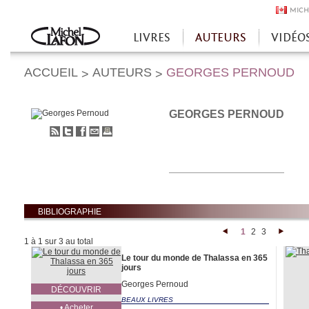
MICH
LIVRES
AUTEURS
VIDÉO
Accueil
ACCUEIL
AUTEURS
GEORGES PERNOUD
>
>
GEORGES PERNOUD
S'abonner
Partager
Partager
Envoyer
Imprimer
au
sur
sur
à
flux
Twitter
Facebook
un
RSS
ami
BIBLIOGRAPHIE
1
2
3
<
>
1 à 1 sur 3 au total
Le tour du monde de Thalassa en 365
jours
Georges Pernoud
DÉCOUVRIR
BEAUX LIVRES
• Acheter