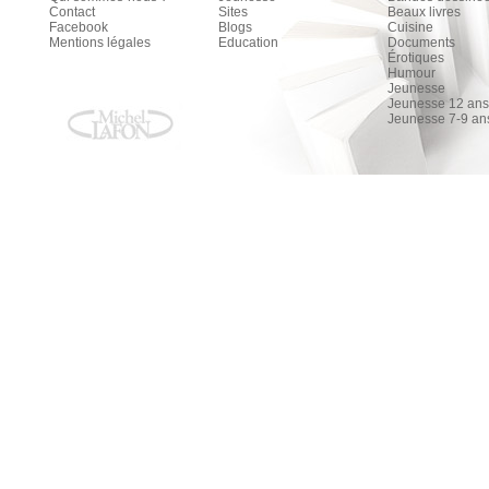
Contact
Sites
Beaux livres
Facebook
Blogs
Cuisine
Mentions légales
Education
Documents
Érotiques
Humour
Jeunesse
Jeunesse 12 ans 
Jeunesse 7-9 an