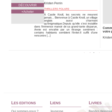
Kristen Perrin
DÉCOUVRIR
THRILLERS POLARS
• Acheter
À Castle Knoll, les secrets ne meurent
jamais... Bienvenue à Castle Knoll, un village
anglais aussi charmant
qu’énigmatique.Depuis qu’elle s’est installée
dans l’immense manoir de sa grand-tante disparue,
Comme
Annie est envahie par un étrange sentiment :
votre 
certains habitants semblent l’éviter.Il suffit d’une
rencontre [...]
Kristen
1
2
<
>
L
L
L
ES EDITIONS
IENS
IVRES
Qui sommes-nous ?
Jeunesse
Bandes dessiné