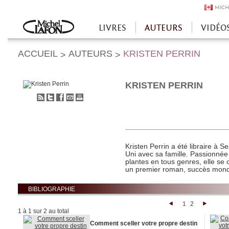
MICH
LIVRES
AUTEURS
VIDÉO
Accueil
ACCUEIL
AUTEURS
KRISTEN PERRIN
>
>
KRISTEN PERRIN
S'abonner
Partager
Partager
Envoyer
Imprimer
au
sur
sur
à
flux
Twitter
Facebook
un
RSS
ami
Kristen Perrin a été libraire à S
Uni avec sa famille. Passionnée 
plantes en tous genres, elle se c
un premier roman, succès mondia
BIBLIOGRAPHIE
1
2
<
>
1 à 1 sur 2 au total
Comment sceller votre propre destin