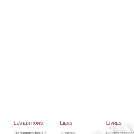
L
L
L
ES EDITIONS
IENS
IVRES
Qui sommes-nous ?
Jeunesse
Bandes dessiné