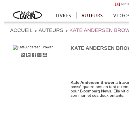
MICH
LIVRES
AUTEURS
VIDÉO
Accueil
ACCUEIL
AUTEURS
KATE ANDERSEN BRO
>
>
KATE ANDERSEN BR
S'abonner
Partager
Partager
Envoyer
Imprimer
au
sur
sur
à
flux
Twitter
Facebook
un
RSS
ami
Kate Andersen Brower
a trava
passé quatre ans en tant qu'em
pour Bloomberg News. Elle vit 
son mari et ses deux enfants.