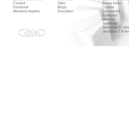
Contact
Sites
Beaux livres
Facebook
Blogs
Cuisine
Mentions légales
Education
Documents
Érotiques
Humour
Jeunesse
Jeunesse 12 ans 
Jeunesse 7-9 an