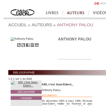
MICH
LIVRES
AUTEURS
VIDÉO
Accueil
ACCUEIL
AUTEURS
ANTHONY PALOU
>
>
ANTHONY PALOU
S'abonner
Partager
Partager
Envoyer
Imprimer
au
sur
sur
à
flux
Twitter
Facebook
un
RSS
ami
BIBLIOGRAPHIE
1 à 1 sur 1 au total
Allô, c'est Jean-Edern...
Anthony Palou
DÉCOUVRIR
DOCUMENTS
• Acheter
De décembre 1983 à mars 1986, l’écrivain
Jean-Edern Hallier fut l’homme le plus