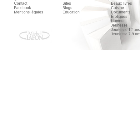
Contact
Sites
Beaux livres
Facebook
Blogs
Cuisine
Mentions légales
Education
Documents
Érotiques
Humour
Jeunesse
Jeunesse 12 ans 
Jeunesse 7-9 an