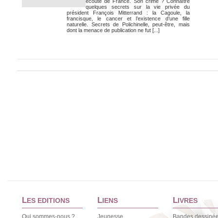
écouté de France. Son crime ? Connaître
quelques secrets sur la vie privée du
président François Mitterrand : la Cagoule, la
francisque, le cancer et l’existence d’une fille
naturelle. Secrets de Polichinelle, peut-être, mais
dont la menace de publication ne fut [...]
L
L
L
ES EDITIONS
IENS
IVRES
Qui sommes-nous ?
Jeunesse
Bandes dessiné