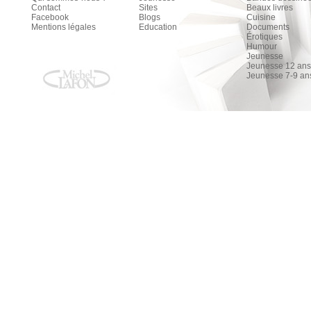
Contact
Sites
Beaux livres
Facebook
Blogs
Cuisine
Mentions légales
Education
Documents
Érotiques
Humour
Jeunesse
Jeunesse 12 ans 
Jeunesse 7-9 an