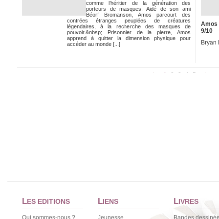
comme l’héritier de la génération des
porteurs de masques. Aidé de son ami
Béorf Bromanson, Amos parcourt des
contrées étranges peuplées de créatures
Amos 
légendaires, à la recherche des masques de
9/10
pouvoir.&nbsp; Prisonnier de la pierre, Amos
apprend à quitter la dimension physique pour
Bryan 
accéder au monde [...]
1
2
3
4
5
<
>
L
L
L
ES EDITIONS
IENS
IVRES
Qui sommes-nous ?
Jeunesse
Bandes dessiné