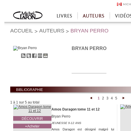
MICH
LIVRES
AUTEURS
VIDÉO
Accueil
ACCUEIL
AUTEURS
BRYAN PERRO
>
>
BRYAN PERRO
S'abonner
Partager
Partager
Envoyer
Imprimer
au
sur
sur
à
flux
Twitter
Facebook
un
RSS
ami
BIBLIOGRAPHIE
1
2
3
4
5
<
>
1 à 1 sur 5 au total
Amos Daragon tome 11 et 12
Bryan Perro
DÉCOUVRIR
JEUNESSE 9-12 ANS
• Acheter
Amos Daragon est désigné malgré lui