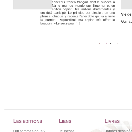
concepts franco-français dont le succès a
fait le tour du monde sur l’Internet et en
édition papier. Des millions d’internautes y
ont déjà participé. Le principe est simple : en une
Vie d
phrase, chacun y raconte l’anecdote qui lui a ruiné
la journée : Aujourd’hui, ma copine m’a offert le
Guilla
bouquin : «Le sexe pour [...]
1
2
<
>
L
L
L
ES EDITIONS
IENS
IVRES
Qui sommes-nous ?
Jeunesse
Bandes dessiné