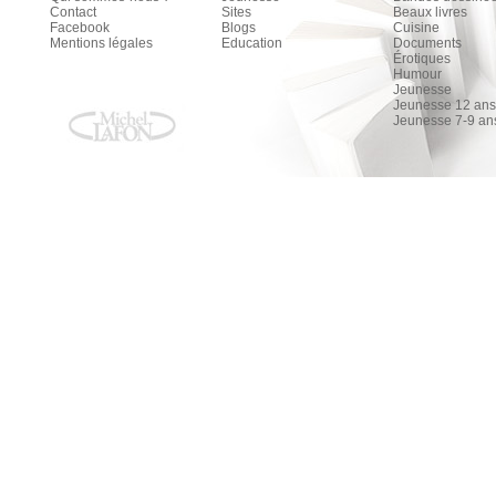
Contact
Sites
Beaux livres
Facebook
Blogs
Cuisine
Mentions légales
Education
Documents
Érotiques
Humour
Jeunesse
Jeunesse 12 ans 
Jeunesse 7-9 an