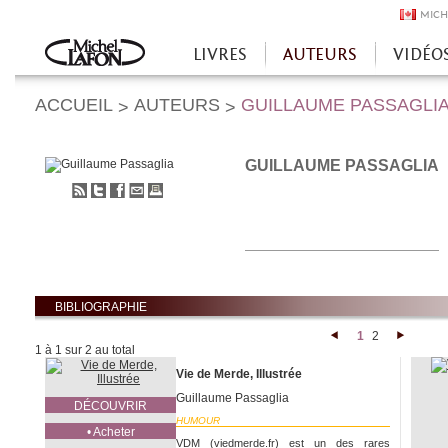
MICH
LIVRES
AUTEURS
VIDÉO
Accueil
ACCUEIL
AUTEURS
GUILLAUME PASSAGLI
>
>
GUILLAUME PASSAGLIA
S'abonner
Partager
Partager
Envoyer
Imprimer
au
sur
sur
à
flux
Twitter
Facebook
un
RSS
ami
BIBLIOGRAPHIE
1
2
<
>
1 à 1 sur 2 au total
Vie de Merde, Illustrée
Guillaume Passaglia
DÉCOUVRIR
HUMOUR
• Acheter
VDM (viedmerde.fr) est un des rares