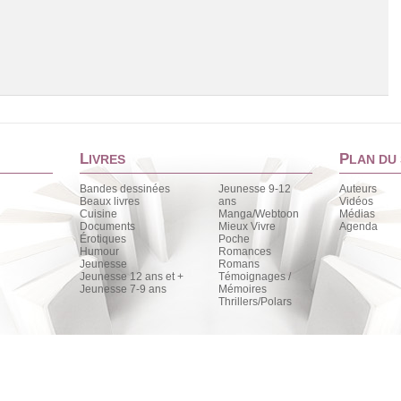
L
P
IVRES
LAN DU 
Bandes dessinées
Jeunesse 9-12
Auteurs
Beaux livres
ans
Vidéos
Cuisine
Manga/Webtoon
Médias
Chargement de la liste
Documents
Mieux Vivre
Agenda
Érotiques
Poche
Humour
Romances
Jeunesse
Romans
Jeunesse 12 ans et +
Témoignages /
Jeunesse 7-9 ans
Mémoires
Thrillers/Polars