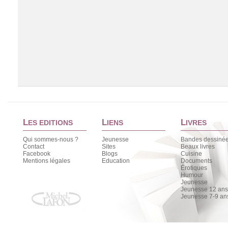
L
L
L
ES EDITIONS
IENS
IVRES
Qui sommes-nous ?
Jeunesse
Bandes dessiné
Contact
Sites
Beaux livres
Facebook
Blogs
Cuisine
Chargement de la liste
Mentions légales
Education
Documents
Érotiques
Humour
Jeunesse
Jeunesse 12 ans 
Jeunesse 7-9 an