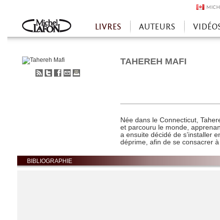
MICH
LIVRES
AUTEURS
VIDÉO
Accueil
TAHEREH MAFI
S'abonner
Partager
Partager
Envoyer
Imprimer
au
sur
sur
à
flux
Twitter
Facebook
un
RSS
ami
Née dans le Connecticut,
Taher
et parcouru le monde, apprenant
a ensuite décidé de s’installer 
déprime, afin de se consacrer à 
BIBLIOGRAPHIE