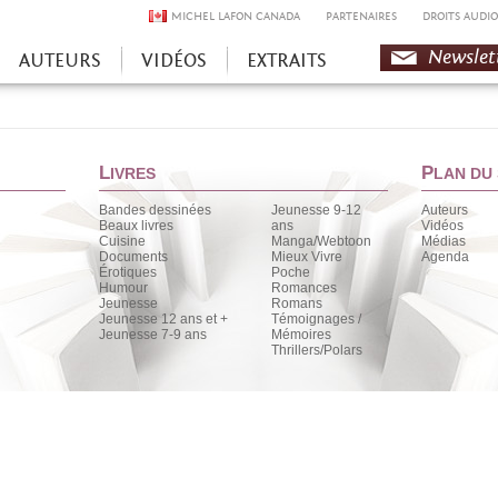
MICHEL LAFON CANADA
PARTENAIRES
DROITS AUDIO
Newslet
AUTEURS
VIDÉOS
EXTRAITS
L
P
IVRES
LAN DU 
Bandes dessinées
Jeunesse 9-12
Auteurs
Beaux livres
ans
Vidéos
Cuisine
Manga/Webtoon
Médias
Documents
Mieux Vivre
Agenda
Érotiques
Poche
Humour
Romances
Jeunesse
Romans
Jeunesse 12 ans et +
Témoignages /
Jeunesse 7-9 ans
Mémoires
Thrillers/Polars