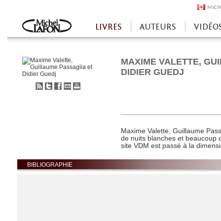
MICH
LIVRES
AUTEURS
VIDÉO
Accueil
MAXIME VALETTE, GU
DIDIER GUEDJ
S'abonner
Partager
Partager
Envoyer
Imprimer
au
sur
sur
à
flux
Twitter
Facebook
un
RSS
ami
Maxime Valette, Guillaume Pass
de nuits blanches et beaucoup d
site VDM est passé à la dimensi
BIBLIOGRAPHIE