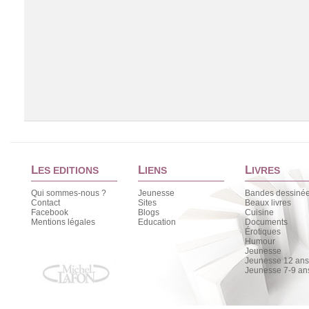
L
L
L
ES EDITIONS
IENS
IVRES
Qui sommes-nous ?
Jeunesse
Bandes dessiné
Contact
Sites
Beaux livres
Facebook
Blogs
Cuisine
Chargement de la liste
Mentions légales
Education
Documents
Érotiques
Humour
Jeunesse
Jeunesse 12 ans 
Jeunesse 7-9 an