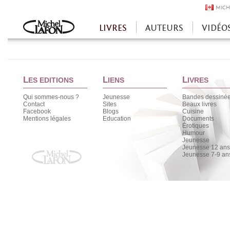
MICH
LIVRES
AUTEURS
VIDÉO
Accueil
L
L
L
ES EDITIONS
IENS
IVRES
Qui sommes-nous ?
Jeunesse
Bandes dessiné
Contact
Sites
Beaux livres
Facebook
Blogs
Cuisine
Mentions légales
Education
Documents
Érotiques
Humour
Jeunesse
Jeunesse 12 ans 
Jeunesse 7-9 an