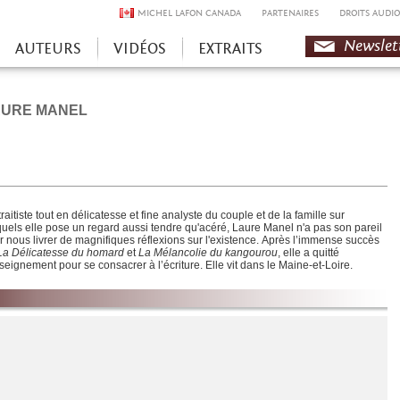
MICHEL LAFON CANADA
PARTENAIRES
DROITS AUDIO
Newslet
AUTEURS
VIDÉOS
EXTRAITS
AURE MANEL
raitiste tout en délicatesse et fine analyste du couple et de la famille sur
quels elle pose un regard aussi tendre qu'acéré, Laure Manel n'a pas son pareil
r nous livrer de magnifiques réflexions sur l'existence. Après l’immense succès
La Délicatesse du homard
et
La Mélancolie du kangourou
, elle a quitté
nseignement pour se consacrer à l’écriture. Elle vit dans le Maine-et-Loire.