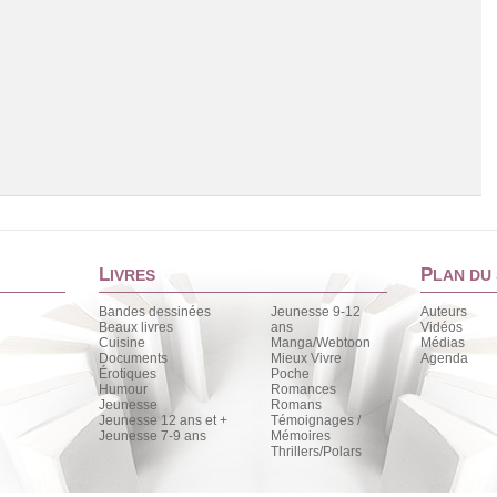
L
P
IVRES
LAN DU 
Bandes dessinées
Jeunesse 9-12
Auteurs
Beaux livres
ans
Vidéos
Cuisine
Manga/Webtoon
Médias
Chargement de la liste
Documents
Mieux Vivre
Agenda
Érotiques
Poche
Humour
Romances
Jeunesse
Romans
Jeunesse 12 ans et +
Témoignages /
Jeunesse 7-9 ans
Mémoires
Thrillers/Polars