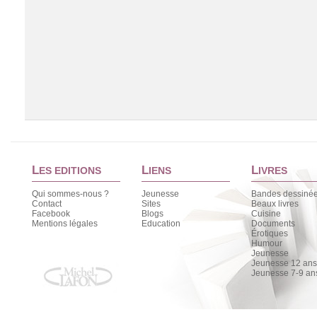
L
L
L
ES EDITIONS
IENS
IVRES
Qui sommes-nous ?
Jeunesse
Bandes dessiné
Contact
Sites
Beaux livres
Facebook
Blogs
Cuisine
Chargement de la liste
Mentions légales
Education
Documents
Érotiques
Humour
Jeunesse
Jeunesse 12 ans 
Jeunesse 7-9 an