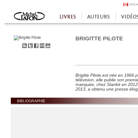
MICH
LIVRES
AUTEURS
VIDÉO
Accueil
BRIGITTE PILOTE
S'abonner
Partager
Partager
Envoyer
Imprimer
au
sur
sur
à
flux
Twitter
Facebook
un
RSS
ami
Brigitte Pilote est née en 1966 
télévision, elle publie son prem
manquée
, chez Stanké en 201
2013, a obtenu une presse élo
BIBLIOGRAPHIE