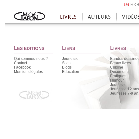
MICH
LIVRES
AUTEURS
VIDÉO
Accueil
L
L
L
ES EDITIONS
IENS
IVRES
Qui sommes-nous ?
Jeunesse
Bandes dessiné
Contact
Sites
Beaux livres
Facebook
Blogs
Cuisine
Mentions légales
Education
Documents
Érotiques
Humour
Jeunesse
Jeunesse 12 ans 
Jeunesse 7-9 an