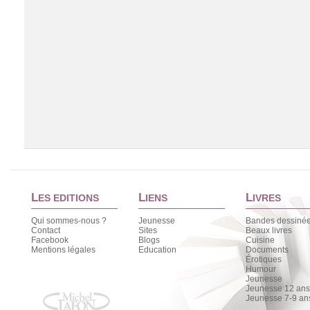
L
L
L
ES EDITIONS
IENS
IVRES
Qui sommes-nous ?
Jeunesse
Bandes dessiné
Contact
Sites
Beaux livres
Facebook
Blogs
Cuisine
Chargement de la liste
Mentions légales
Education
Documents
Érotiques
Humour
Jeunesse
Jeunesse 12 ans 
Jeunesse 7-9 an