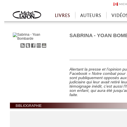
MICH
LIVRES
AUTEURS
VIDÉO
Accueil
SABRINA - YOAN BO
S'abonner
Partager
Partager
Envoyer
Imprimer
au
sur
sur
à
flux
Twitter
Facebook
un
RSS
ami
Alertant la presse et l’opinion 
Facebook « Notre combat pour 
sont publiquement opposés aux se
judiciaire qui leur avait retiré leu
témoignage inédit, c’est aussi l’
son enfant, qui aura été jusqu’a
faite.
BIBLIOGRAPHIE