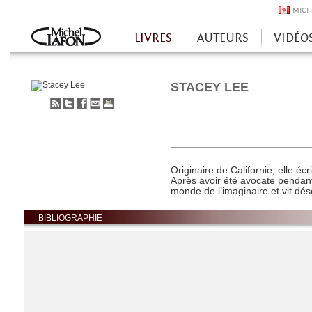
MICH
LIVRES
AUTEURS
VIDÉO
Accueil
STACEY LEE
S'abonner
Partager
Partager
Envoyer
Imprimer
au
sur
sur
à
flux
Twitter
Facebook
un
RSS
ami
Originaire de Californie, elle éc
Après avoir été avocate pendant
monde de l’imaginaire et vit dé
BIBLIOGRAPHIE