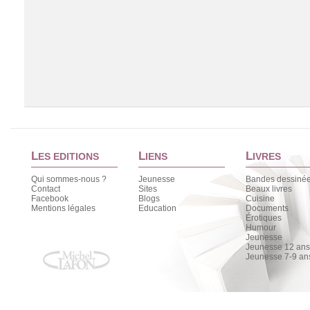
L
L
L
ES EDITIONS
IENS
IVRES
Qui sommes-nous ?
Jeunesse
Bandes dessiné
Contact
Sites
Beaux livres
Facebook
Blogs
Cuisine
Chargement de la liste
Mentions légales
Education
Documents
Érotiques
Humour
Jeunesse
Jeunesse 12 ans 
Jeunesse 7-9 an