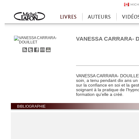
MICH
LIVRES
AUTEURS
VIDÉO
Accueil
VANESSA CARRARA- 
S'abonner
Partager
Partager
Envoyer
Imprimer
au
sur
sur
à
flux
Twitter
Facebook
un
RSS
ami
VANESSA CARRARA- DOUILLET, t
soin, a tenu pendant dix ans un
sur la confiance en soi et la gest
soignant à la pratique de l'hyp
formation qu'elle a créé.
BIBLIOGRAPHIE