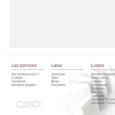
L
L
L
ES EDITIONS
IENS
IVRES
Qui sommes-nous ?
Jeunesse
Bandes dessiné
Contact
Sites
Beaux livres
Facebook
Blogs
Cuisine
Chargement de la liste
Mentions légales
Education
Documents
Érotiques
Humour
Jeunesse
Jeunesse 12 ans 
Jeunesse 7-9 an