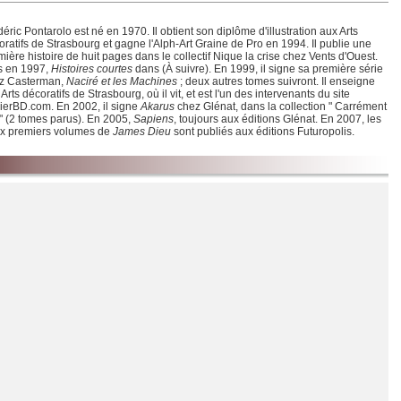
Chargement de la liste
éric Pontarolo est né en 1970. Il obtient son diplôme d'illustration aux Arts
oratifs de Strasbourg et gagne l'Alph-Art Graine de Pro en 1994. Il publie une
mière histoire de huit pages dans le collectif Nique la crise chez Vents d'Ouest.
s en 1997,
Histoires courtes
dans (À suivre). En 1999, il signe sa première série
z Casterman,
Naciré et les Machines
; deux autres tomes suivront. Il enseigne
Arts décoratifs de Strasbourg, où il vit, et est l'un des intervenants du site
lierBD.com. En 2002, il signe
Akarus
chez Glénat, dans la collection " Carrément
" (2 tomes parus). En 2005,
Sapiens
, toujours aux éditions Glénat. En 2007, les
x premiers volumes de
James Dieu
sont publiés aux éditions Futuropolis.