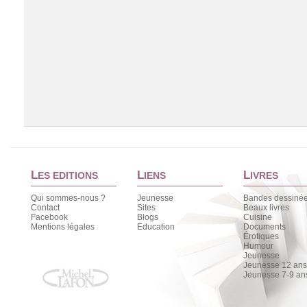
L
L
L
ES EDITIONS
IENS
IVRES
Qui sommes-nous ?
Jeunesse
Bandes dessiné
Contact
Sites
Beaux livres
Facebook
Blogs
Cuisine
Chargement de la liste
Mentions légales
Education
Documents
Érotiques
Humour
Jeunesse
Jeunesse 12 ans 
Jeunesse 7-9 an