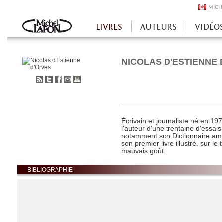
MICH
LIVRES
AUTEURS
VIDÉO
Accueil
NICOLAS D'ESTIENNE
S'abonner
Partager
Partager
Envoyer
Imprimer
au
sur
sur
à
flux
Twitter
Facebook
un
RSS
ami
Écrivain et journaliste né en 19
l'auteur d'une trentaine d'essais
notamment son Dictionnaire amo
son premier livre illustré. sur l
mauvais goût.
BIBLIOGRAPHIE