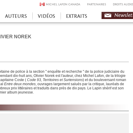
MICHEL LAFON CANADA
PARTENAIRES
DROITS AUDIO
Newslet
AUTEURS
VIDÉOS
EXTRAITS
IVIER NOREK
taine de police à la section " enquête et recherche " de la police judiciaire du
endant dix-huit ans, Olivier Norek est l'auteur, chez Michel Lafon, de la trilogie
capitaine Coste (
Code 93, Territoires et Surtensions
) et du bouleversant roman
ial
Entre deux mondes
, ouvrages largement salués par la critique, lauréats de
reux prix littéraires et traduits dans près de dix pays. Le Lapin shérif est son
mier album jeunesse.