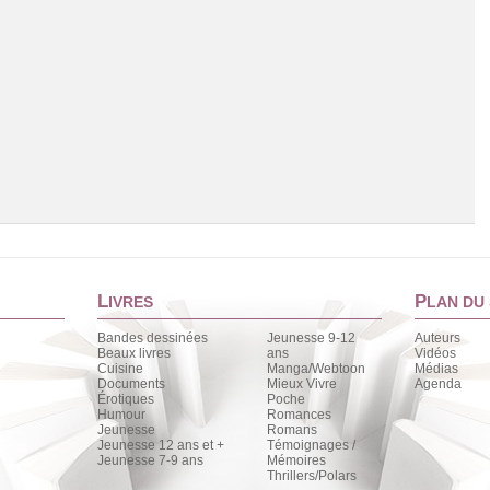
L
P
IVRES
LAN DU 
Bandes dessinées
Jeunesse 9-12
Auteurs
Beaux livres
ans
Vidéos
Cuisine
Manga/Webtoon
Médias
Chargement de la liste
Documents
Mieux Vivre
Agenda
Érotiques
Poche
Humour
Romances
Jeunesse
Romans
Jeunesse 12 ans et +
Témoignages /
Jeunesse 7-9 ans
Mémoires
Thrillers/Polars