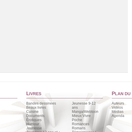
L
P
IVRES
LAN DU 
Bandes dessinées
Jeunesse 9-12
Auteurs
Beaux livres
ans
Vidéos
Cuisine
Manga/Webtoon
Médias
Chargement de la liste
Documents
Mieux Vivre
Agenda
Érotiques
Poche
Humour
Romances
Jeunesse
Romans