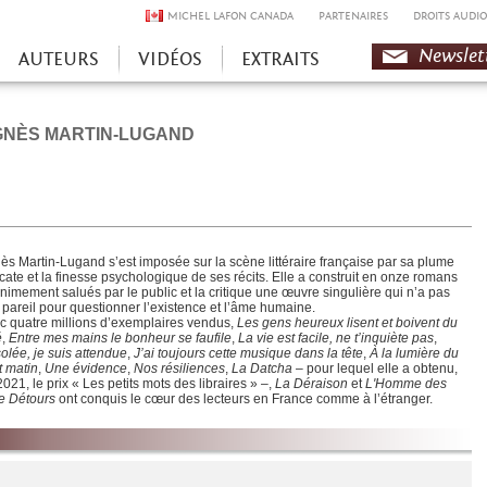
MICHEL LAFON CANADA
PARTENAIRES
DROITS AUDIO
Newslet
AUTEURS
VIDÉOS
EXTRAITS
GNÈS MARTIN-LUGAND
ès Martin-Lugand s’est imposée sur la scène littéraire française par sa plume
icate et la finesse psychologique de ses récits. Elle a construit en onze romans
nimement salués par le public et la critique une œuvre singulière qui n’a pas
 pareil pour questionner l’existence et l’âme humaine.
c quatre millions d’exemplaires vendus,
Les gens heureux lisent et boivent du
é
,
Entre mes mains le bonheur se faufile
,
La vie est facile, ne t’inquiète pas
,
olée, je suis attendue
,
J’ai toujours cette musique dans la tête
,
À la lumière du
t matin
,
Une évidence
,
Nos résiliences
,
La Datcha
– pour lequel elle a obtenu,
021, le prix « Les petits mots des libraires » –,
La Déraison
et
L'Homme des
le Détours
ont conquis le cœur des lecteurs en France comme à l’étranger.