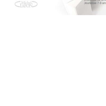
Jeunesse 7-9 an
La fille qui n'aimait pas Noël
La fille qui n'aimait pas Noël
Zoe Brisby
AMAZON
FNAC
ALAPAGE
Les Égarés