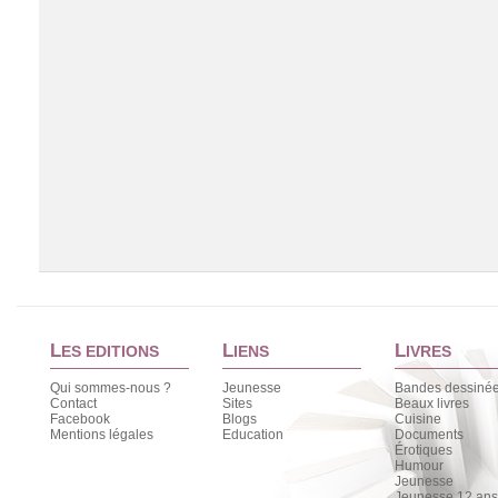
L
L
L
ES EDITIONS
IENS
IVRES
Qui sommes-nous ?
Jeunesse
Bandes dessiné
Contact
Sites
Beaux livres
Facebook
Blogs
Cuisine
Chargement de la liste
Mentions légales
Education
Documents
Érotiques
Humour
Jeunesse
Jeunesse 12 ans 