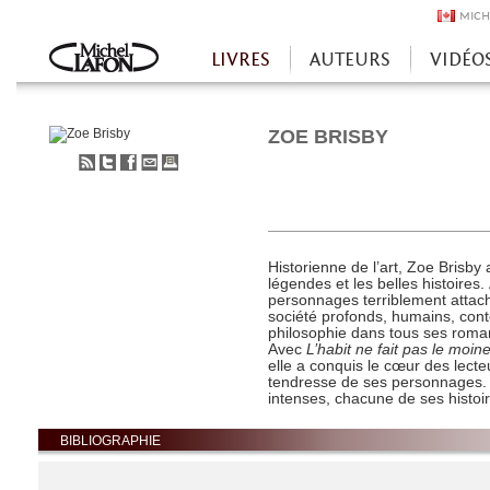
MICH
LIVRES
AUTEURS
VIDÉO
Accueil
ZOE BRISBY
S'abonner
Partager
Partager
Envoyer
Imprimer
au
sur
sur
à
flux
Twitter
Facebook
un
RSS
ami
Historienne de l’art, Zoe Brisby
légendes et les belles histoires.
personnages terriblement attac
société profonds, humains, con
philosophie dans tous ses roma
Avec
L’habit ne fait pas le moin
elle a conquis le cœur des lecte
tendresse de ses personnages. E
intenses, chacune de ses histoir
BIBLIOGRAPHIE