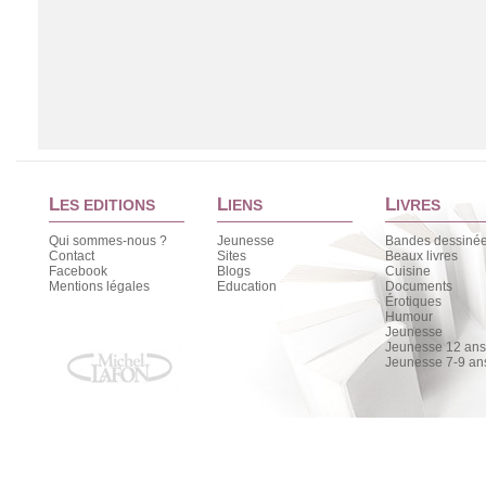
S'aimer au-delà des préjugés
S'aimer au-delà des préjugés
Hazerka
L
L
L
ES EDITIONS
IENS
IVRES
AMAZON
FNAC
Qui sommes-nous ?
Jeunesse
Bandes dessiné
ALAPAGE
Contact
Sites
Beaux livres
Facebook
Blogs
Cuisine
Mentions légales
Education
Documents
Érotiques
Chargement de la liste
Humour
Jeunesse
Jeunesse 12 ans 
Jeunesse 7-9 an