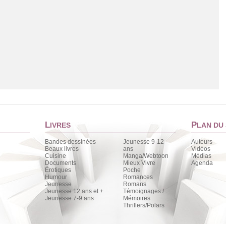
L
P
IVRES
LAN DU 
Bandes dessinées
Jeunesse 9-12
Auteurs
Beaux livres
ans
Vidéos
Cuisine
Manga/Webtoon
Médias
Chargement de la liste
Documents
Mieux Vivre
Agenda
Érotiques
Poche
Humour
Romances
Jeunesse
Romans
Jeunesse 12 ans et +
Témoignages /
Jeunesse 7-9 ans
Mémoires
Thrillers/Polars