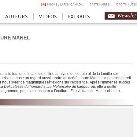
MICHEL LAFON CANADA
PARTENAIRES
DROITS AUDIO
Newslet
AUTEURS
VIDÉOS
EXTRAITS
AURE MANEL
raitiste tout en délicatesse et fine analyste du couple et de la famille sur
quels elle pose un regard aussi tendre qu'acéré, Laure Manel n'a pas son pareil
r nous livrer de magnifiques réflexions sur l'existence. Après l’immense succès
La Délicatesse du homard
et
La Mélancolie du kangourou
, elle a quitté
nseignement pour se consacrer à l’écriture. Elle vit dans le Maine-et-Loire.