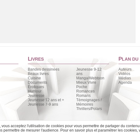
L
P
IVRES
LAN DU 
Bandes dessinées
Jeunesse 9-12
Auteurs
Beaux livres
ans
Vidéos
Cuisine
Manga/Webtoon
Médias
Documents
Mieux Vivre
Agenda
Érotiques
Poche
Chargement de la liste
Humour
Romances
Jeunesse
Romans
Jeunesse 12 ans et +
Témoignages /
Jeunesse 7-9 ans
Mémoires
Thrillers/Polars
e, vous acceptez l'utilisation de cookies pour vous permettre de partager du contenu
 permettre de mesurer l'audience. Pour en savoir plus et paramétrer les cookies, 