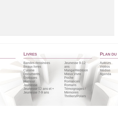
L
P
IVRES
LAN DU 
Bandes dessinées
Jeunesse 9-12
Auteurs
Beaux livres
ans
Vidéos
Cuisine
Manga/Webtoon
Médias
Chargement de la liste
Documents
Mieux Vivre
Agenda
Érotiques
Poche
Humour
Romances
Jeunesse
Romans
Jeunesse 12 ans et +
Témoignages /
Jeunesse 7-9 ans
Mémoires
Thrillers/Polars