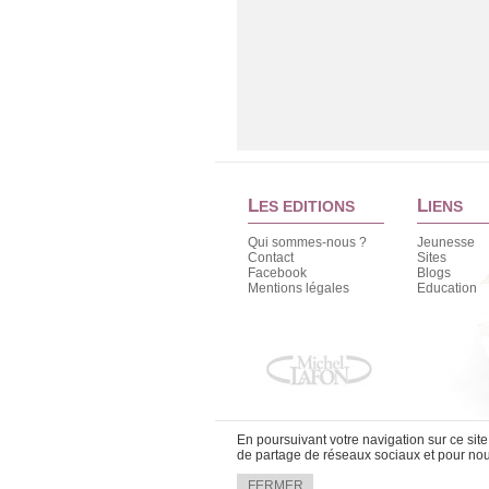
High School Mercenary - Tome 10
High School Mercenary - Tome 10
Rak Hyun
L
L
ES EDITIONS
IENS
AMAZON
FNAC
Qui sommes-nous ?
Jeunesse
ALAPAGE
Contact
Sites
High School Mercenary - Tome 8
Facebook
Blogs
Mentions légales
Education
High School Mercenary - Tome 8
Rak Hyun
AMAZON
FNAC
ALAPAGE
High School Mercenary - Tome 7
High School Mercenary - Tome 7
En poursuivant votre navigation sur ce sit
de partage de réseaux sociaux et pour nous
Rak Hyun
AMAZON
FERMER