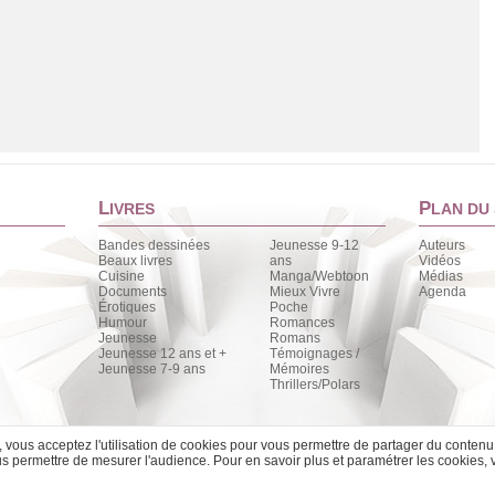
L
P
IVRES
LAN DU 
Bandes dessinées
Jeunesse 9-12
Auteurs
Beaux livres
ans
Vidéos
Cuisine
Manga/Webtoon
Médias
Documents
Mieux Vivre
Agenda
Érotiques
Poche
Chargement de la liste
Humour
Romances
Jeunesse
Romans
Jeunesse 12 ans et +
Témoignages /
Jeunesse 7-9 ans
Mémoires
Thrillers/Polars
e, vous acceptez l'utilisation de cookies pour vous permettre de partager du contenu
 permettre de mesurer l'audience. Pour en savoir plus et paramétrer les cookies, 