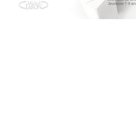
Jeunesse 7-9 an
Paddington donne un coup de patte
Paddington donne un coup de patte
Michael Bond
AMAZON
FNAC
ALAPAGE
Les Secrets de Paddington