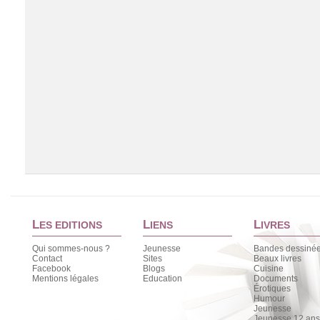
L
L
L
ES EDITIONS
IENS
IVRES
Qui sommes-nous ?
Jeunesse
Bandes dessiné
Contact
Sites
Beaux livres
Facebook
Blogs
Cuisine
Chargement de la liste
Mentions légales
Education
Documents
Érotiques
Humour
Jeunesse
Jeunesse 12 ans 