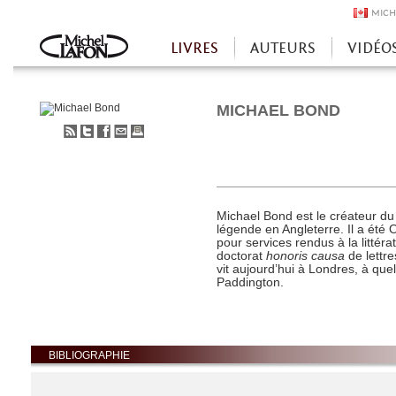
MICH
LIVRES
AUTEURS
VIDÉO
Accueil
MICHAEL BOND
S'abonner
Partager
Partager
Envoyer
Imprimer
au
sur
sur
à
flux
Twitter
Facebook
un
RSS
ami
Michael Bond est le créateur du 
légende en Angleterre. Il a été O
pour services rendus à la littér
doctorat
honoris causa
de lettre
vit aujourd’hui à Londres, à que
Paddington.
BIBLIOGRAPHIE