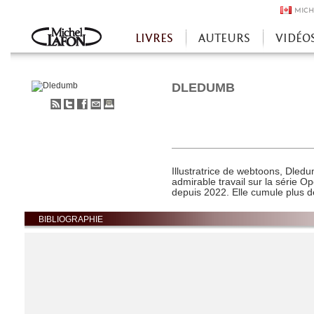
MICH
LIVRES
AUTEURS
VIDÉO
Accueil
DLEDUMB
S'abonner
Partager
Partager
Envoyer
Imprimer
au
sur
sur
à
flux
Twitter
Facebook
un
RSS
ami
Illustratrice de webtoons, Dled
admirable travail sur la série 
depuis 2022. Elle cumule plus 
BIBLIOGRAPHIE