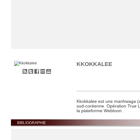
KKOKKALEE
S'abonner
Partager
Partager
Envoyer
Imprimer
au
sur
sur
à
flux
Twitter
Facebook
un
RSS
ami
Chargement de la liste
Kkokkalee est une manhwaga (a
sud-coréenne. Opération True L
la plateforme Webtoon.
BIBLIOGRAPHIE