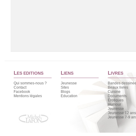
L
L
L
ES EDITIONS
IENS
IVRES
Qui sommes-nous ?
Jeunesse
Bandes dessiné
Contact
Sites
Beaux livres
Facebook
Blogs
Cuisine
Chargement de la liste
Mentions légales
Education
Documents
Érotiques
Humour
Jeunesse
Jeunesse 12 ans 
Jeunesse 7-9 an