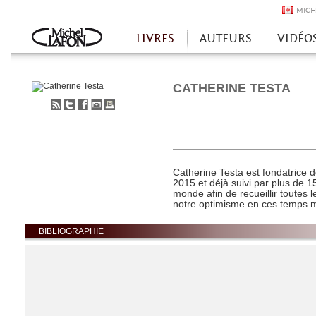
MICH
LIVRES
AUTEURS
VIDÉO
Accueil
CATHERINE TESTA
S'abonner
Partager
Partager
Envoyer
Imprimer
au
sur
sur
à
flux
Twitter
Facebook
un
RSS
ami
Catherine Testa
est fondatrice 
2015 et déjà suivi par plus de 1
monde afin de recueillir toutes 
notre optimisme en ces temps 
BIBLIOGRAPHIE