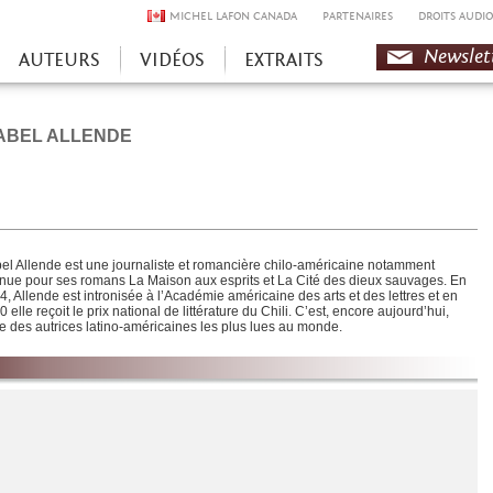
MICHEL LAFON CANADA
PARTENAIRES
DROITS AUDIO
Newslet
AUTEURS
VIDÉOS
EXTRAITS
ABEL ALLENDE
bel Allende est une journaliste et romancière chilo-américaine notamment
nue pour ses romans La Maison aux esprits et La Cité des dieux sauvages. En
4, Allende est intronisée à l’Académie américaine des arts et des lettres et en
 elle reçoit le prix national de littérature du Chili. C’est, encore aujourd’hui,
ne des autrices latino-américaines les plus lues au monde.