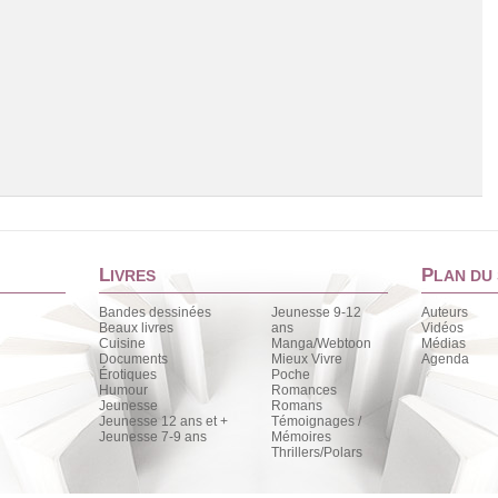
L
P
IVRES
LAN DU 
Bandes dessinées
Jeunesse 9-12
Auteurs
Beaux livres
ans
Vidéos
Cuisine
Manga/Webtoon
Médias
Chargement de la liste
Documents
Mieux Vivre
Agenda
Érotiques
Poche
Humour
Romances
Jeunesse
Romans
Jeunesse 12 ans et +
Témoignages /
Jeunesse 7-9 ans
Mémoires
Thrillers/Polars