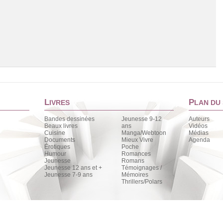
L
P
IVRES
LAN DU 
Bandes dessinées
Jeunesse 9-12
Auteurs
Beaux livres
ans
Vidéos
Cuisine
Manga/Webtoon
Médias
Chargement de la liste
Documents
Mieux Vivre
Agenda
Érotiques
Poche
Humour
Romances
Jeunesse
Romans
Jeunesse 12 ans et +
Témoignages /
Jeunesse 7-9 ans
Mémoires
Thrillers/Polars