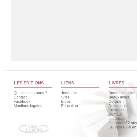
L
L
L
ES EDITIONS
IENS
IVRES
Qui sommes-nous ?
Jeunesse
Bandes dessiné
Contact
Sites
Beaux livres
Facebook
Blogs
Cuisine
Chargement de la liste
Mentions légales
Education
Documents
Érotiques
Humour
Jeunesse
Jeunesse 12 ans 
Jeunesse 7-9 an