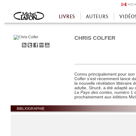
MICH
LIVRES
AUTEURS
VIDÉO
Accueil
CHRIS COLFER
S'abonner
Partager
Partager
Envoyer
Imprimer
au
sur
sur
à
flux
Twitter
Facebook
un
RSS
ami
Connu principalement pour son 
Colfer
s’est récemment lancé dan
la nouvelle révélation littérair
adulte,
Struck
, a été adapté au 
Le Pays des contes,
numéro 1 d
prochainement aux éditions Mic
BIBLIOGRAPHIE