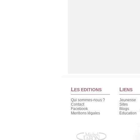
Le Grand Livre du beurk
Le Grand Livre du beurk
Marie Dormoy
L
L
ES EDITIONS
IENS
AMAZON
FNAC
Qui sommes-nous ?
Jeunesse
ALAPAGE
Contact
Sites
Facebook
Blogs
Mentions légales
Education