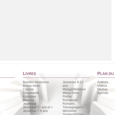
L
P
IVRES
LAN DU 
Bandes dessinées
Jeunesse 9-12
Auteurs
Beaux livres
ans
Vidéos
Cuisine
Manga/Webtoon
Médias
Documents
Mieux Vivre
Agenda
Érotiques
Poche
Chargement de la liste
Humour
Romances
Jeunesse
Romans
Jeunesse 12 ans et +
Témoignages /
Jeunesse 7-9 ans
Mémoires
Thrillers/Polars