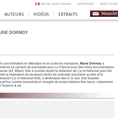
MICHEL LAFON CANADA
PARTENAIRES
DROITS AUDIO
Newslet
AUTEURS
VIDÉOS
EXTRAITS
ARIE DORMOY
ès une formation en littérature et en sciences humaines,
Marie Dormoy
a
mencé sa carrière de journaliste pour
Le Point
et pour des livres documentaires
esse (éd. Milan). Elle a ensuite rejoint la rédaction de
Ça m’intéresse
puis elle
loté la réalisation de plusieurs séries de podcasts associées au titre et la
linaison
Ça m’intéresse Kids
, à destination des 8-11 ans. Elle travaille
ourd’hui comme journaliste et chargée de projet éditorial free-lance, notamment
r Science & vie.