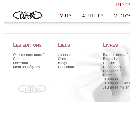
MICH
LIVRES
AUTEURS
VIDÉO
Accueil
L
L
L
ES EDITIONS
IENS
IVRES
Qui sommes-nous ?
Jeunesse
Bandes dessiné
Contact
Sites
Beaux livres
Facebook
Blogs
Cuisine
Mentions légales
Education
Documents
Érotiques
Humour
Jeunesse
Jeunesse 12 ans 
Jeunesse 7-9 an