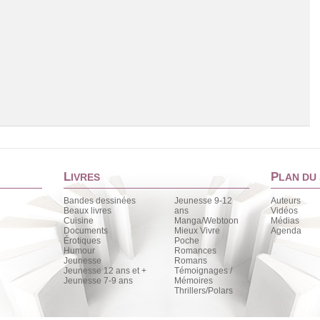
L
P
IVRES
LAN DU 
Bandes dessinées
Jeunesse 9-12
Auteurs
Beaux livres
ans
Vidéos
Cuisine
Manga/Webtoon
Médias
Chargement de la liste
Documents
Mieux Vivre
Agenda
Érotiques
Poche
Humour
Romances
Jeunesse
Romans
Jeunesse 12 ans et +
Témoignages /
Jeunesse 7-9 ans
Mémoires
Thrillers/Polars