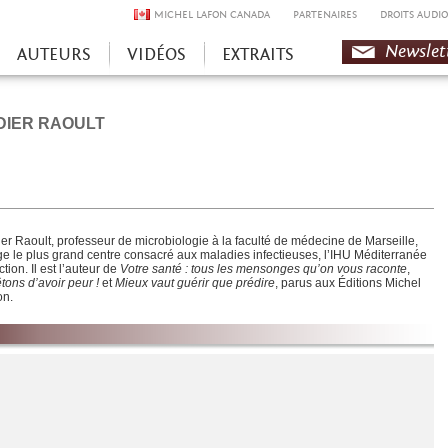
MICHEL LAFON CANADA
PARTENAIRES
DROITS AUDIO
Newslet
AUTEURS
VIDÉOS
EXTRAITS
DIER RAOULT
ier Raoult, professeur de microbiologie à la faculté de médecine de Marseille,
ige le plus grand centre consacré aux maladies infectieuses, l’IHU Méditerranée
ction. Il est l’auteur de
Votre santé : tous les mensonges qu’on vous raconte
,
tons d’avoir peur !
et
Mieux vaut guérir que prédire
, parus aux Éditions Michel
on.