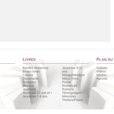
L
P
IVRES
LAN DU 
Bandes dessinées
Jeunesse 9-12
Auteurs
Beaux livres
ans
Vidéos
Cuisine
Manga/Webtoon
Médias
Chargement de la liste
Documents
Mieux Vivre
Agenda
Érotiques
Poche
Humour
Romances
Jeunesse
Romans
Jeunesse 12 ans et +
Témoignages /
Jeunesse 7-9 ans
Mémoires
Thrillers/Polars