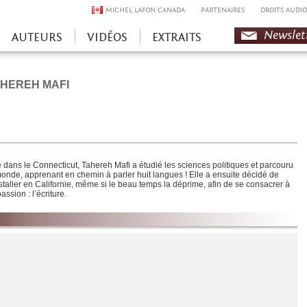
MICHEL LAFON CANADA
PARTENAIRES
DROITS AUDIO
Newslet
AUTEURS
VIDÉOS
EXTRAITS
HEREH MAFI
 dans le Connecticut,
Tahereh Mafi
a étudié les sciences politiques et parcouru
monde, apprenant en chemin à parler huit langues ! Elle a ensuite décidé de
nstaller en Californie, même si le beau temps la déprime, afin de se consacrer à
assion : l’écriture.