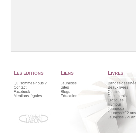
L
L
L
ES EDITIONS
IENS
IVRES
Qui sommes-nous ?
Jeunesse
Bandes dessiné
Contact
Sites
Beaux livres
Facebook
Blogs
Cuisine
Chargement de la liste
Mentions légales
Education
Documents
Érotiques
Humour
Jeunesse
Jeunesse 12 ans 
Jeunesse 7-9 an