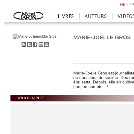
MICH
LIVRES
AUTEURS
VIDÉO
Accueil
MARIE-JOËLLE GROS
S'abonner
Partager
Partager
Envoyer
Imprimer
au
sur
sur
à
flux
Twitter
Facebook
un
RSS
ami
Marie-Joëlle Gros est journaliste
de questions de société. Des ra
épuisette. Depuis, elle en culti
pas, on compte…!
BIBLIOGRAPHIE